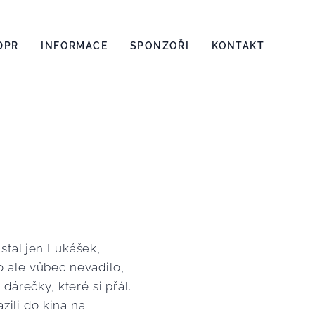
DPR
INFORMACE
SPONZOŘI
KONTAKT
ůstal jen Lukášek,
o ale vůbec nevadilo,
 dárečky, které si přál.
zili do kina na