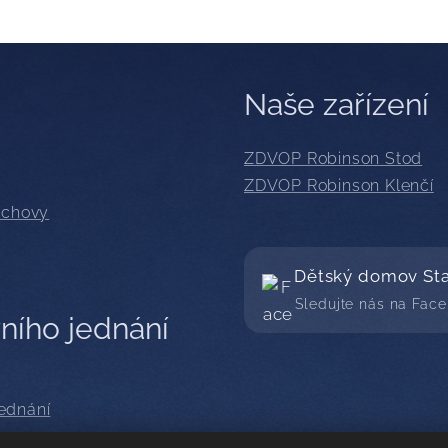
Naše zařízení
ZDVOP Robinson Stod
ZDVOP Robinson Klenčí
výchovy
Dětský domov St
Sledujte nás na Fac
ního jednání
jednání