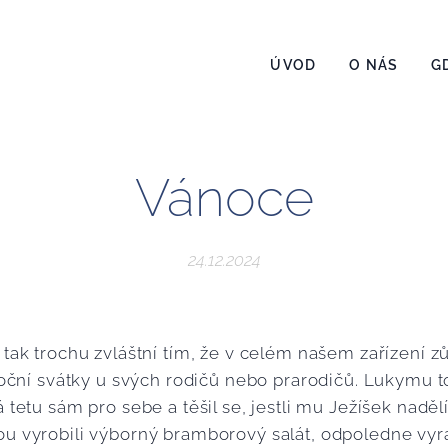
ÚVOD
O NÁS
G
Vánoce
24.12.2024
 tak trochu zvláštní tím, že v celém našem zařízení z
ánoční svátky u svých rodičů nebo prarodičů. Lukymu t
 tetu sám pro sebe a těšil se, jestli mu Ježíšek nadělí
u vyrobili výborný bramborový salát, odpoledne vyra