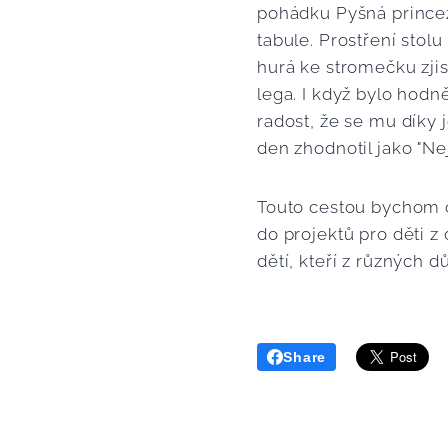
pohádku Pyšná princezn
tabule. Prostření stol
hurá ke stromečku zjis
lega. I když bylo hodně
radost, že se mu díky j
den zhodnotil jako "Ne
Touto cestou bychom c
do projektů pro děti z
dětí, kteří z různých
Share