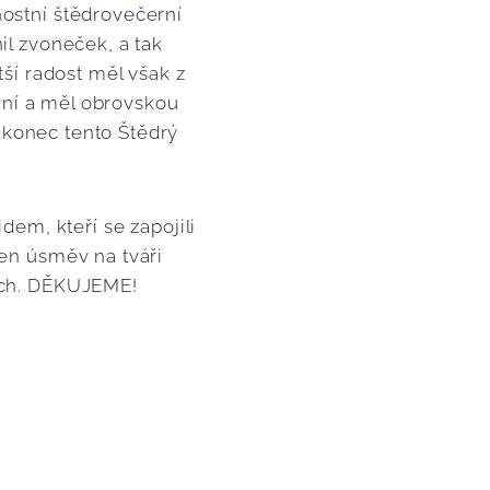
nostní štědrovečerní
il zvoneček, a tak
tší radost měl však z
dání a měl obrovskou
nakonec tento Štědrý
m, kteří se zapojili
den úsměv na tváři
ších. DĚKUJEME!