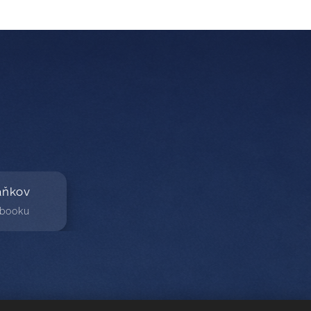
aňkov
ebooku