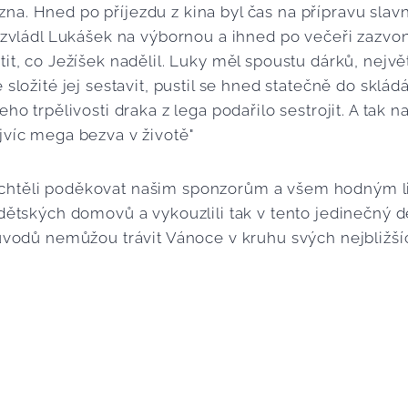
a. Hned po příjezdu z kina byl čas na přípravu slav
u zvládl Lukášek na výbornou a ihned po večeři zazvon
tit, co Ježíšek nadělil. Luky měl spoustu dárků, nejvě
 složité jej sestavit, pustil se hned statečně do sklá
eho trpělivosti draka z lega podařilo sestrojit. A tak 
jvíc mega bezva v životě"
htěli poděkovat našim sponzorům a všem hodným lide
 dětských domovů a vykouzlili tak v tento jedinečný 
 důvodů nemůžou trávit Vánoce v kruhu svých nejbliž