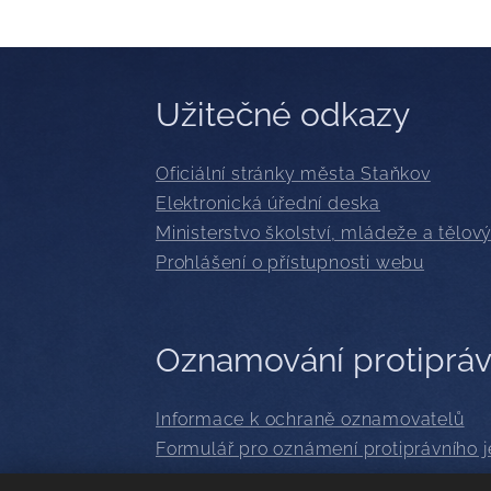
Užitečné odkazy
Oficiální stránky města Staňkov
Elektronická úřední deska
Ministerstvo školství, mládeže a tělo
Prohlášení o přístupnosti webu
Oznamování protipráv
Informace k ochraně oznamovatelů
Formulář pro oznámení protiprávního 