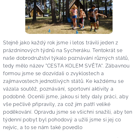
Stejně jako každý rok jsme i letos trávili jeden z
prázdninových týdnů na Sycheráku. Tentokrát se
naše dobrodružství týkalo poznávání různých států,
tedy mělo název "CESTA KOLEM SVĚTA". Zábavnou
formou jsme se dozvídali o zvyklostech a
zajímavostech jednotlivých států. Ke každému se
vázala soutěž, poznávání, sportovní aktivity a
podobně. Ocenili jsme, jakou si tety daly práci, aby
vše pečlivě připravily, za což jim patří veliké
poděkování. Opravdu jsme se všichni snažili, aby ten
týdenní pobyt byl pohodový a užili jsme si jej co
nejvíc, a to se nám také povedlo 😊