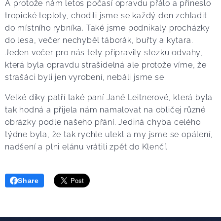
A protože nám letos počasí opravdu přálo a přineslo
tropické teploty, chodili jsme se každý den zchladit
do místního rybníka. Také jsme podnikaly procházky
do lesa, večer nechyběl táborák, buřty a kytara.
Jeden večer pro nás tety připravily stezku odvahy,
která byla opravdu strašidelná ale protože víme, že
strašáci byli jen vyrobení, nebáli jsme se.
Velké díky patří také paní Janě Leitnerové, která byla
tak hodná a přijela nám namalovat na obličej různé
obrázky podle našeho přání. Jediná chyba celého
týdne byla, že tak rychle utekl a my jsme se opálení,
nadšení a plni elánu vrátili zpět do Klenčí.
Share