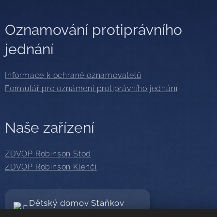
Oznamování protiprávního
jednání
Informace k ochraně oznamovatelů
Formulář pro oznámení protiprávního jednání
Naše zařízení
ZDVOP Robinson Stod
ZDVOP Robinson Klenčí
Dětský domov Staňkov
Sledujte nás na Facebooku