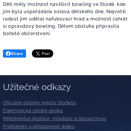
Děti měly možnost navštívit bowling ve Stodě, kde
jim byla uspořádána oslava dětského dne. Nejvetší
radost jim udělal nafukovací hrad a možnost zahrát
si opravdový bowling. Dětem obsluha připravila
bohaté občerstvení.
Share
Užitečné odkazy
Oficiální stránky města Staňkov
Elektronická úřední deska
Ministerstvo školství, mládeže a tělovýchovy
Prohlášení o přístupnosti webu