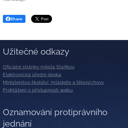
Share
Užitečné odkazy
Oficiální stránky města Staňkov
Elektronická úřední deska
Ministerstvo školství, mládeže a tělovýchovy
Prohlášení o přístupnosti webu
Oznamování protiprávního
jednání