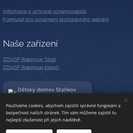
Informace k ochraně oznamovatelů
Formulář pro oznámení protiprávního jednání
Naše zařízení
ZDVOP Robinson Stod
ZDVOP Robinson Klenčí
Dětský domov Staňkov
Sledujte nás na Facebooku
Používáme cookies, abychom zajistili správné fungování a
bezpečnost našich stránek. Tím vám můžeme zajistit tu
nejlepší zkušenost při jejich návštěvě.
© 2019 · 2026
Dětský domov, Staňkov
| Všechna práva
vyhrazena