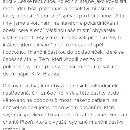
akcí v České republice. Koledníci stejně jako kdysi šíří
mezi lidmi boží požehnání a poselství milosrdné
lásky a prosí při tom o příspěvek pro lidi v nouzi. A tak
i my jsme s korunami na hlavách a pokladničkami
obešli celé Klenčí. Většinou nás místní obyvatelé
vítali s radostí. My jsme jim zazpívali písničku "My tři
králové jdeme k vám" a oni nám pak přispěli
libovolnou finanční částkou do pokladniček, které se
úspěšně plnily. Těm, kteří vhodili peníze do
pokladničky jsme pak svěcenou křídou napsali na
dveře nápis K+M+B 2023.
Celková částka, která byla do našich pokladniček
nastřádaná, činí 21.607 Kč. 35% z této částky bude
věnováno na podporu činnosti našeho zařízení, za
což velice děkujeme nejen všem občanům, kteří
svým příspěvkem sbírku podpořili ale hlavně Diecézní
charitě Plzeň, která o využití vybrané finanční částky
rozhoduje.