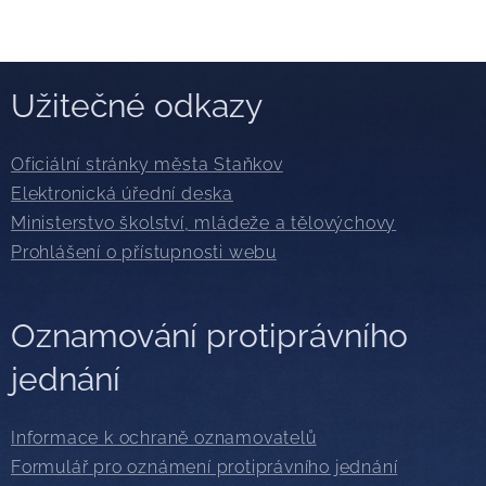
Užitečné odkazy
Oficiální stránky města Staňkov
Elektronická úřední deska
Ministerstvo školství, mládeže a tělovýchovy
Prohlášení o přístupnosti webu
Oznamování protiprávního
jednání
Informace k ochraně oznamovatelů
Formulář pro oznámení protiprávního jednání