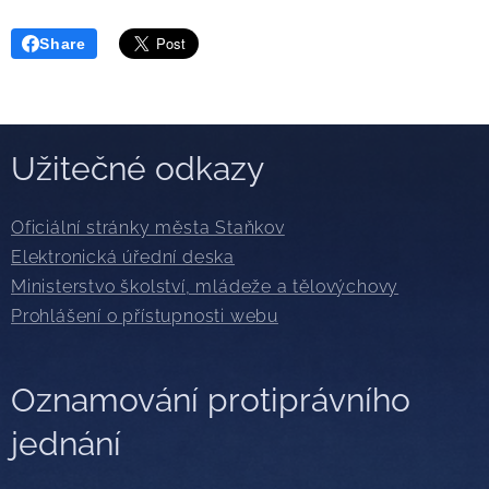
Share
Užitečné odkazy
Oficiální stránky města Staňkov
Elektronická úřední deska
Ministerstvo školství, mládeže a tělovýchovy
Prohlášení o přístupnosti webu
Oznamování protiprávního
jednání