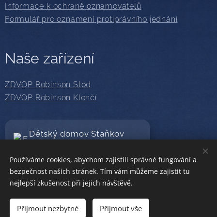
Informace k ochraně oznamovatelů
Formulář pro oznámení protiprávního jednání
Naše zařízení
ZDVOP Robinson Stod
ZDVOP Robinson Klenčí
Dětský domov Staňkov
Sledujte nás na Facebooku
Používáme cookies, abychom zajistili správné fungování a
bezpečnost našich stránek. Tím vám můžeme zajistit tu
nejlepší zkušenost při jejich návštěvě.
© 2019 · 2026
Dětský domov, Staňkov
| Všechna práva
vyhrazena
Přijmout nezbytné
Přijmout vše
Cookies